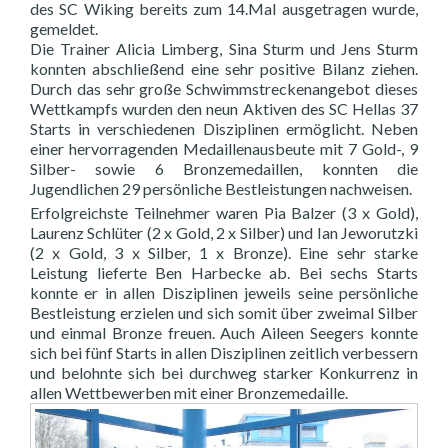
des SC Wiking bereits zum 14.Mal ausgetragen wurde,
gemeldet.
Die Trainer Alicia Limberg, Sina Sturm und Jens Sturm
konnten abschließend eine sehr positive Bilanz ziehen.
Durch das sehr große Schwimmstreckenangebot dieses
Wettkampfs wurden den neun Aktiven des SC Hellas 37
Starts in verschiedenen Disziplinen ermöglicht. Neben
einer hervorragenden Medaillenausbeute mit 7 Gold-, 9
Silber- sowie 6 Bronzemedaillen, konnten die
Jugendlichen 29 persönliche Bestleistungen nachweisen.
Erfolgreichste Teilnehmer waren Pia Balzer (3 x Gold),
Laurenz Schlüter (2 x Gold, 2 x Silber) und Ian Jeworutzki
(2 x Gold, 3 x Silber, 1 x Bronze). Eine sehr starke
Leistung lieferte Ben Harbecke ab. Bei sechs Starts
konnte er in allen Disziplinen jeweils seine persönliche
Bestleistung erzielen und sich somit über zweimal Silber
und einmal Bronze freuen. Auch Aileen Seegers konnte
sich bei fünf Starts in allen Disziplinen zeitlich verbessern
und belohnte sich bei durchweg starker Konkurrenz in
allen Wettbewerben mit einer Bronzemedaille.