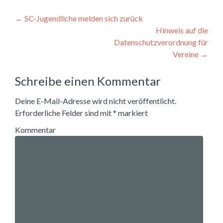
Post navigation
←
SC-Jugendliche melden sich zurück
Hinweis auf die
Datenschutzverordnung für
Vereine
→
Schreibe einen Kommentar
Deine E-Mail-Adresse wird nicht veröffentlicht.
Erforderliche Felder sind mit
*
markiert
Kommentar