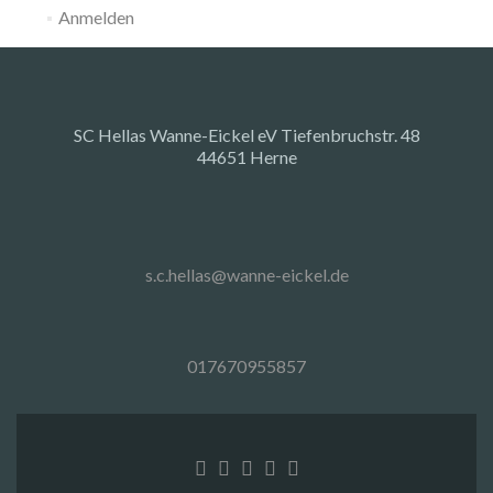
Anmelden
SC Hellas Wanne-Eickel eV Tiefenbruchstr. 48
44651 Herne
s.c.hellas@wanne-eickel.de
017670955857